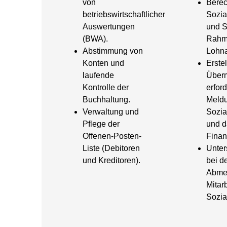
von
Bere
betriebswirtschaftlichen
Sozi
Auswertungen
und S
(BWA).
Rahm
Abstimmung von
Lohn
Konten und
Erste
laufende
Überm
Kontrolle der
erfor
Buchhaltung.
Meld
Verwaltung und
Sozia
Pflege der
und d
Offenen-Posten-
Finan
Liste (Debitoren
Unter
und Kreditoren).
bei d
Abme
Mitar
Sozia