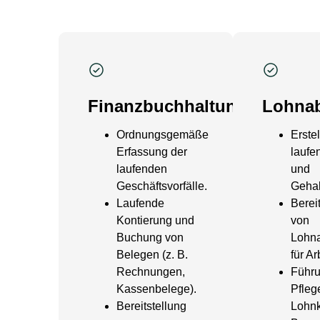
Finanzbuchhaltung*
Lohna
Ordnungsgemäße
Erste
Erfassung der
laufe
laufenden
und
Geschäftsvorfälle.
Gehal
Laufende
Berei
Kontierung und
von
Buchung von
Lohn
Belegen (z. B.
für A
Rechnungen,
Führ
Kassenbelege).
Pfleg
Bereitstellung
Lohnk