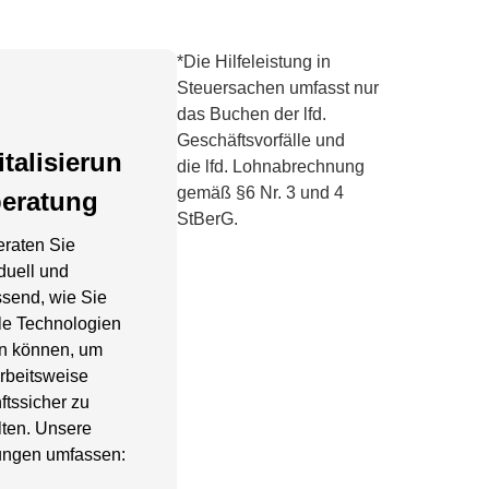
*Die Hilfeleistung in
Steuersachen umfasst nur
das Buchen der lfd.
Geschäftsvorfälle und
italisierun
die lfd. Lohnabrechnung
gemäß §6 Nr. 3 und 4
eratung
StBerG.
eraten Sie
iduell und
send, wie Sie
ale Technologien
n können, um
Arbeitsweise
ftssicher zu
lten. Unsere
ungen umfassen: