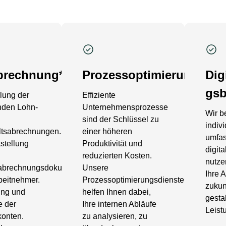
brechnung*
Prozessoptimierung
Dig
gsb
llung der
Effiziente
nden Lohn-
Unternehmensprozesse
Wir b
sind der Schlüssel zu
indiv
tsabrechnungen.
einer höheren
umfas
tstellung
Produktivität und
digit
reduzierten Kosten.
nutze
abrechnungsdokumenten
Unsere
Ihre 
rbeitnehmer.
Prozessoptimierungsdienste
zukun
ung und
helfen Ihnen dabei,
gesta
e der
Ihre internen Abläufe
Leist
onten.
zu analysieren, zu