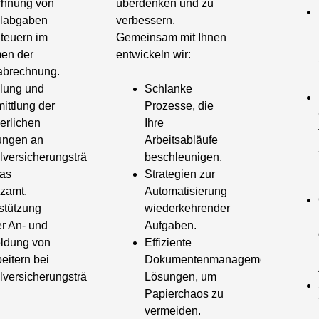
chnung von
überdenken und zu
alabgaben
verbessern.
teuern im
Gemeinsam mit Ihnen
en der
entwickeln wir:
abrechnung.
llung und
Schlanke
ittlung der
Prozesse, die
derlichen
Ihre
ungen an
Arbeitsabläufe
lversicherungsträger
beschleunigen.
as
Strategien zur
zamt.
Automatisierung
stützung
wiederkehrender
er An- und
Aufgaben.
ldung von
Effiziente
beitern bei
Dokumentenmanagement-
lversicherungsträgern.
Lösungen, um
Papierchaos zu
vermeiden.