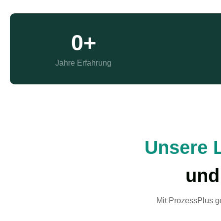
0
+
Jahre Erfahrung
Unsere 
und
Mit ProzessPlus ges