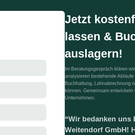
Jetzt kostenf
lassen & Bu
auslagern!
Im Beratungsgespräch klären wir 
analysieren bestehende Abläufe 
Buchhaltung, Lohnabrechnung ode
können. Gemeinsam entwickeln wi
Unternehmen.
“Wir bedanken uns 
Weitendorf GmbH! H